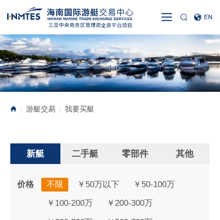
游艇交易
我要买艇
|
|
新艇
二手艇
零部件
其他
价格
不限
￥50万以下
￥50-100万
￥100-200万
￥200-300万