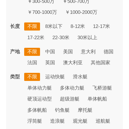
￥300-500万
￥500-700万
￥700-1000万
￥1000-2000万
长度
不限
8米以下
8-12米
12-17米
17-22米
22-30米
30米以上
产地
不限
中国
美国
意大利
德国
法国
英国
澳大利亚
其他国家
类型
不限
运动快艇
滑水艇
单体动力艇
多体动力艇
飞桥游艇
硬顶运动型
超级游艇
单体帆船
多体帆船
钓鱼艇
摩托艇
浮筒艇
造浪艇
观光艇
巡航艇