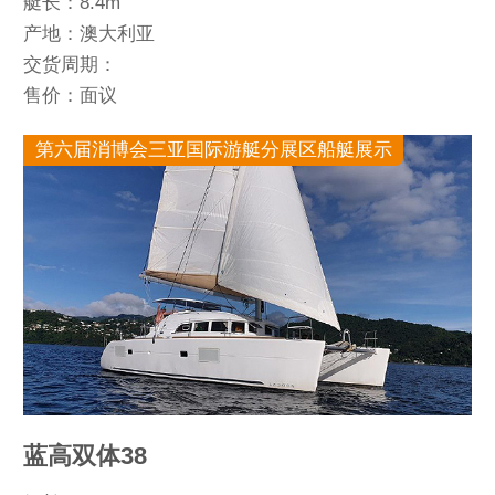
艇长：8.4m
产地：澳大利亚
交货周期：
售价：面议
第六届消博会三亚国际游艇分展区船艇展示
蓝高双体38