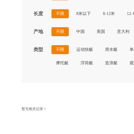
长度
不限
8米以下
8-12米
12-
产地
不限
中国
美国
意大利
类型
不限
运动快艇
滑水艇
单
摩托艇
浮筒艇
造浪艇
观
暂无相关记录！