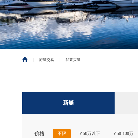
|
游艇交易
|
我要买艇
新艇
价格
不限
￥50万以下
￥50-100万