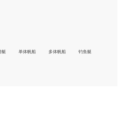
游艇
单体帆船
多体帆船
钓鱼艇