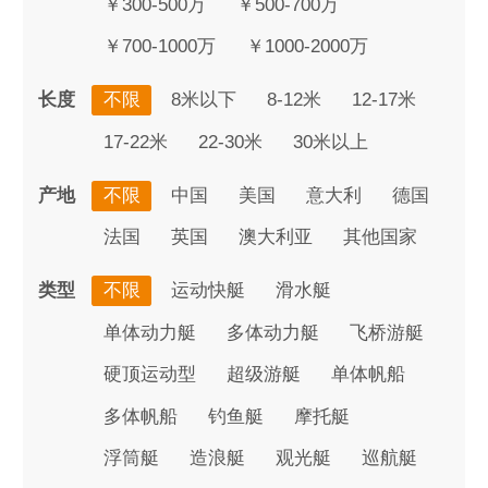
￥300-500万
￥500-700万
￥700-1000万
￥1000-2000万
长度
不限
8米以下
8-12米
12-17米
17-22米
22-30米
30米以上
产地
不限
中国
美国
意大利
德国
法国
英国
澳大利亚
其他国家
类型
不限
运动快艇
滑水艇
单体动力艇
多体动力艇
飞桥游艇
硬顶运动型
超级游艇
单体帆船
多体帆船
钓鱼艇
摩托艇
浮筒艇
造浪艇
观光艇
巡航艇