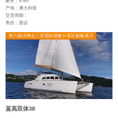
艇长：8.4m
产地：澳大利亚
交货周期：
售价：面议
第六届消博会三亚国际游艇分展区船艇展示
蓝高双体38