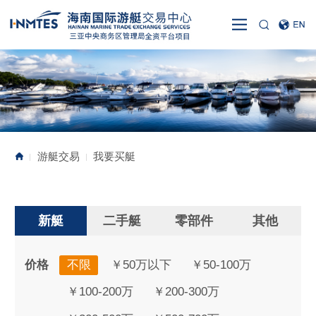
游艇交易
我要买艇
|
|
新艇
二手艇
零部件
其他
价格
不限
￥50万以下
￥50-100万
￥100-200万
￥200-300万