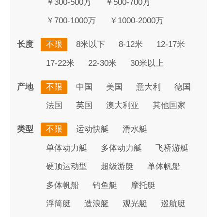
￥300-500万
￥500-700万
￥700-1000万
￥1000-2000万
长度
不限
8米以下
8-12米
12-17米
17-22米
22-30米
30米以上
产地
不限
中国
美国
意大利
德国
法国
英国
澳大利亚
其他国家
类型
不限
运动快艇
滑水艇
单体动力艇
多体动力艇
飞桥游艇
硬顶运动型
超级游艇
单体帆船
多体帆船
钓鱼艇
摩托艇
浮筒艇
造浪艇
观光艇
巡航艇