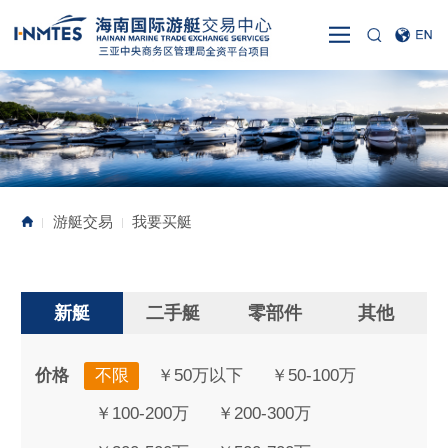
游艇交易
我要买艇
|
|
新艇
二手艇
零部件
其他
价格
不限
￥50万以下
￥50-100万
￥100-200万
￥200-300万