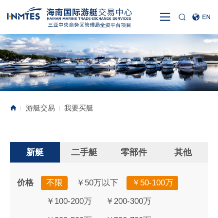
游艇交易
我要买艇
|
|
新艇
二手艇
零部件
其他
价格
不限
￥50万以下
￥50-100万
￥100-200万
￥200-300万