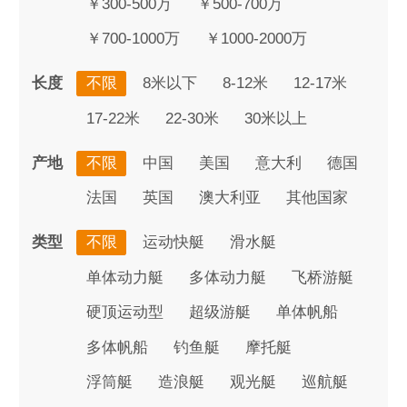
￥300-500万
￥500-700万
￥700-1000万
￥1000-2000万
长度
不限
8米以下
8-12米
12-17米
17-22米
22-30米
30米以上
产地
不限
中国
美国
意大利
德国
法国
英国
澳大利亚
其他国家
类型
不限
运动快艇
滑水艇
单体动力艇
多体动力艇
飞桥游艇
硬顶运动型
超级游艇
单体帆船
多体帆船
钓鱼艇
摩托艇
浮筒艇
造浪艇
观光艇
巡航艇