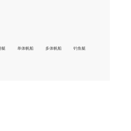
游艇
单体帆船
多体帆船
钓鱼艇