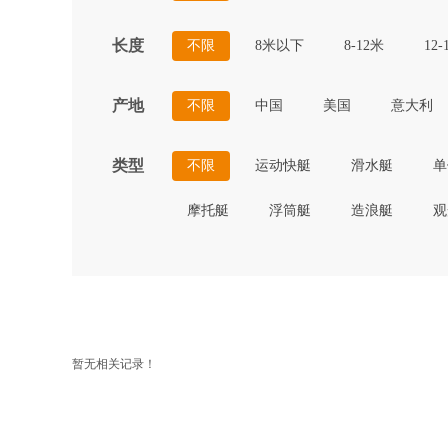
长度
不限
8米以下
8-12米
12-
产地
不限
中国
美国
意大利
类型
不限
运动快艇
滑水艇
单
摩托艇
浮筒艇
造浪艇
观
暂无相关记录！