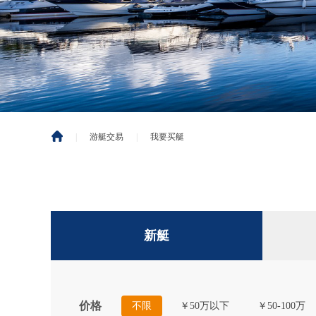
|
游艇交易
|
我要买艇
新艇
价格
不限
￥50万以下
￥50-100万