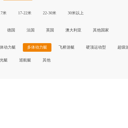
17米
17-22米
22-30米
30米以上
德国
法国
英国
澳大利亚
其他国家
体动力艇
多体动力艇
飞桥游艇
硬顶运动型
超级
光艇
巡航艇
其他