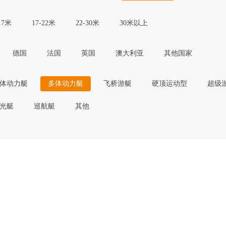
17米
17-22米
22-30米
30米以上
德国
法国
英国
澳大利亚
其他国家
体动力艇
多体动力艇
飞桥游艇
硬顶运动型
超级
光艇
巡航艇
其他