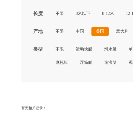
长度
不限
8米以下
8-12米
12-
产地
不限
中国
美国
意大利
类型
不限
运动快艇
滑水艇
单
摩托艇
浮筒艇
造浪艇
观
暂无相关记录！