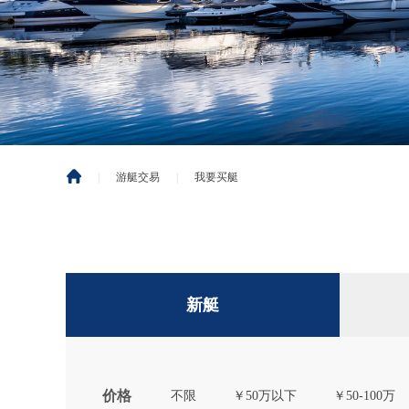
|
游艇交易
|
我要买艇
新艇
价格
不限
￥50万以下
￥50-100万