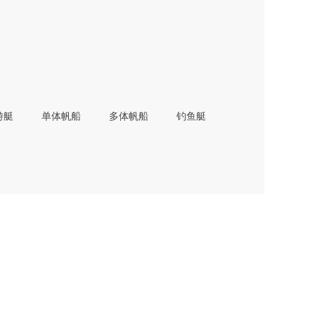
游艇
单体帆船
多体帆船
钓鱼艇