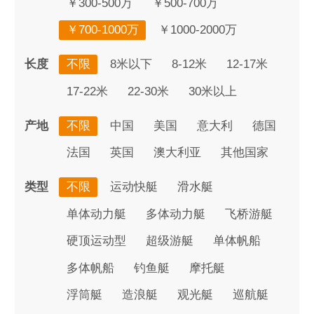
￥300-500万
￥500-700万
￥700-1000万
￥1000-2000万
长度
不限
8米以下
8-12米
12-17米
17-22米
22-30米
30米以上
产地
不限
中国
美国
意大利
德国
法国
英国
澳大利亚
其他国家
类型
不限
运动快艇
滑水艇
单体动力艇
多体动力艇
飞桥游艇
硬顶运动型
超级游艇
单体帆船
多体帆船
钓鱼艇
摩托艇
浮筒艇
造浪艇
观光艇
巡航艇