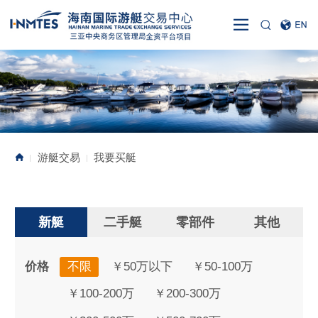
游艇交易
我要买艇
|
|
新艇
二手艇
零部件
其他
价格
不限
￥50万以下
￥50-100万
￥100-200万
￥200-300万