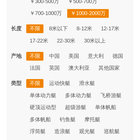
￥300-500万
￥500-700万
￥700-1000万
￥1000-2000万
长度
不限
8米以下
8-12米
12-17米
17-22米
22-30米
30米以上
产地
不限
中国
美国
意大利
德国
法国
英国
澳大利亚
其他国家
类型
不限
运动快艇
滑水艇
单体动力艇
多体动力艇
飞桥游艇
硬顶运动型
超级游艇
单体帆船
多体帆船
钓鱼艇
摩托艇
浮筒艇
造浪艇
观光艇
巡航艇