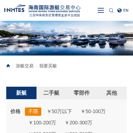
游艇交易
我要买艇
|
|
新艇
二手艇
零部件
其他
价格
不限
￥50万以下
￥50-100万
￥100-200万
￥200-300万