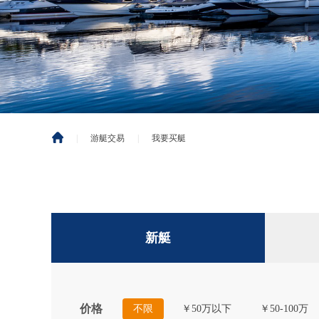
|
游艇交易
|
我要买艇
新艇
价格
不限
￥50万以下
￥50-100万