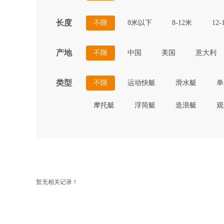
长度
不限
8米以下
8-12米
12-
产地
不限
中国
美国
意大利
类型
不限
运动快艇
滑水艇
单
摩托艇
浮筒艇
造浪艇
观
暂无相关记录！