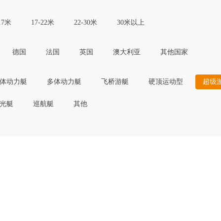
17米
17-22米
22-30米
30米以上
德国
法国
英国
澳大利亚
其他国家
体动力艇
多体动力艇
飞桥游艇
硬顶运动型
超级
光艇
巡航艇
其他