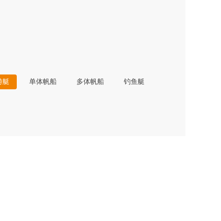
游艇
单体帆船
多体帆船
钓鱼艇