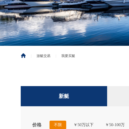
|
游艇交易
|
我要买艇
新艇
价格
不限
￥50万以下
￥50-100万