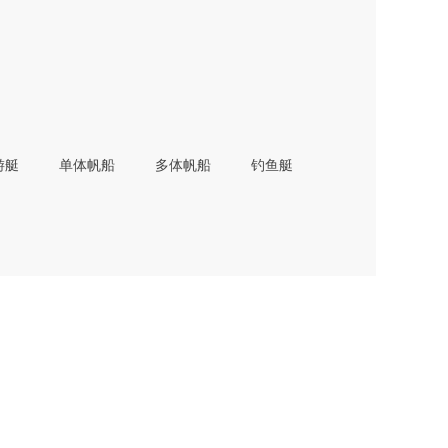
游艇
单体帆船
多体帆船
钓鱼艇