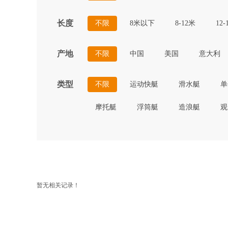
长度
不限
8米以下
8-12米
12-
产地
不限
中国
美国
意大利
类型
不限
运动快艇
滑水艇
单
摩托艇
浮筒艇
造浪艇
观
暂无相关记录！