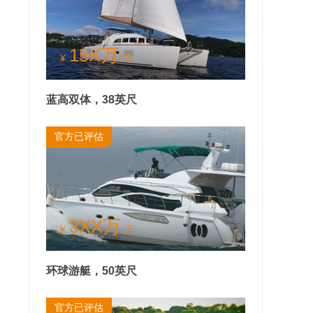
15X万
¥
万
蓝高双体，38英尺
官方已评估
3XX万
¥
万
环球游艇，50英尺
官方已评估