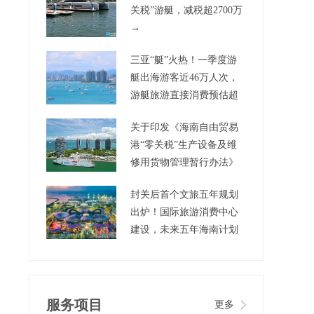
关税”游艇，减税超2700万
→
三亚“艇”火热！一季度游
艇出海游客近46万人次，
游艇旅游直接消费预估超
3.5亿元
关于印发《海南自由贸易
港“零关税”生产设备及维
修用货物管理暂行办法》
的通知
封关后首个文旅五年规划
出炉！国际旅游消费中心
建设，未来五年海南计划
这样干→
服务项目
更多