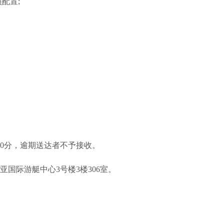
配置;
2时00分，逾期送达者不予接收。
国际游艇中心3号楼3楼306室。