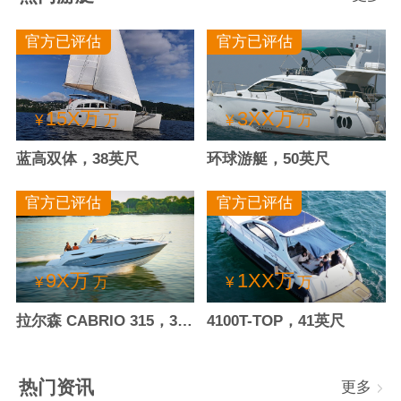
官方已评估
官方已评估
15X万
3XX万
¥
万
¥
万
蓝高双体，38英尺
环球游艇，50英尺
官方已评估
官方已评估
9X万
1XX万
¥
万
¥
万
拉尔森 CABRIO 315，30.4英尺
4100T-TOP，41英尺
热门资讯
更多