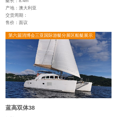
艇长：8.4m
产地：澳大利亚
交货周期：
售价：面议
第六届消博会三亚国际游艇分展区船艇展示
蓝高双体38