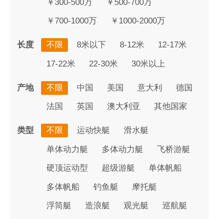
￥300-500万
￥500-700万
￥700-1000万
￥1000-2000万
长度
不限
8米以下
8-12米
12-17米
17-22米
22-30米
30米以上
产地
不限
中国
美国
意大利
德国
法国
英国
澳大利亚
其他国家
类型
不限
运动快艇
滑水艇
单体动力艇
多体动力艇
飞桥游艇
硬顶运动型
超级游艇
单体帆船
多体帆船
钓鱼艇
摩托艇
浮筒艇
造浪艇
观光艇
巡航艇