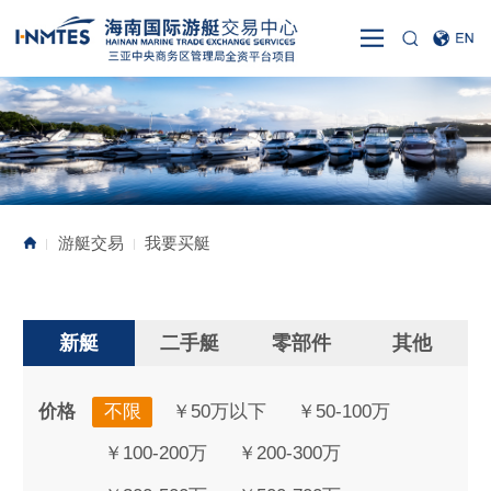
游艇交易
我要买艇
|
|
新艇
二手艇
零部件
其他
价格
不限
￥50万以下
￥50-100万
￥100-200万
￥200-300万