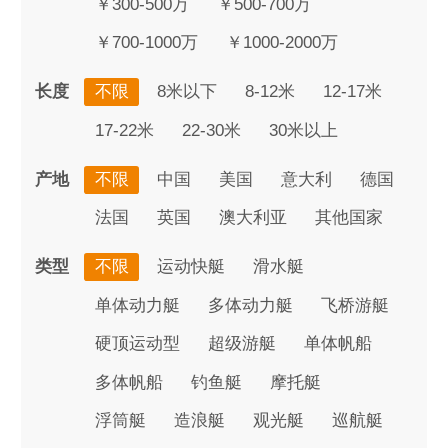
￥300-500万
￥500-700万
￥700-1000万
￥1000-2000万
长度
不限
8米以下
8-12米
12-17米
17-22米
22-30米
30米以上
产地
不限
中国
美国
意大利
德国
法国
英国
澳大利亚
其他国家
类型
不限
运动快艇
滑水艇
单体动力艇
多体动力艇
飞桥游艇
硬顶运动型
超级游艇
单体帆船
多体帆船
钓鱼艇
摩托艇
浮筒艇
造浪艇
观光艇
巡航艇