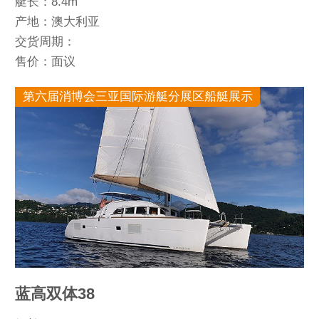
艇长：8.4m
产地：澳大利亚
交货周期：
售价：面议
第六届消博会三亚国际游艇分展区船艇展示
蓝高双体38