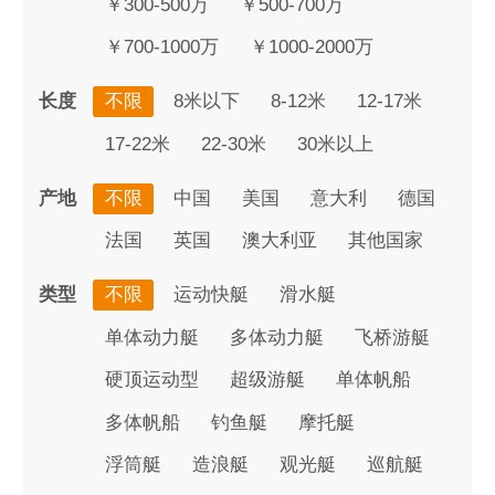
￥300-500万
￥500-700万
￥700-1000万
￥1000-2000万
长度
不限
8米以下
8-12米
12-17米
17-22米
22-30米
30米以上
产地
不限
中国
美国
意大利
德国
法国
英国
澳大利亚
其他国家
类型
不限
运动快艇
滑水艇
单体动力艇
多体动力艇
飞桥游艇
硬顶运动型
超级游艇
单体帆船
多体帆船
钓鱼艇
摩托艇
浮筒艇
造浪艇
观光艇
巡航艇