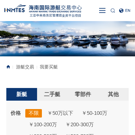
游艇交易
我要买艇
|
|
新艇
二手艇
零部件
其他
价格
不限
￥50万以下
￥50-100万
￥100-200万
￥200-300万