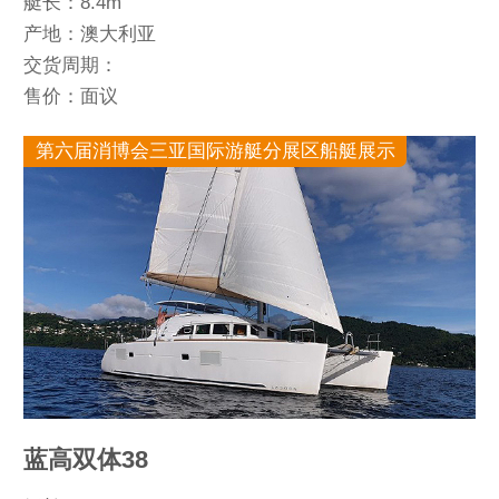
艇长：8.4m
产地：澳大利亚
交货周期：
售价：面议
第六届消博会三亚国际游艇分展区船艇展示
蓝高双体38