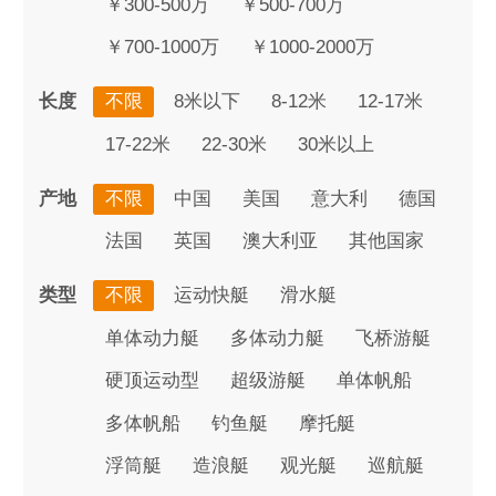
￥300-500万
￥500-700万
￥700-1000万
￥1000-2000万
长度
不限
8米以下
8-12米
12-17米
17-22米
22-30米
30米以上
产地
不限
中国
美国
意大利
德国
法国
英国
澳大利亚
其他国家
类型
不限
运动快艇
滑水艇
单体动力艇
多体动力艇
飞桥游艇
硬顶运动型
超级游艇
单体帆船
多体帆船
钓鱼艇
摩托艇
浮筒艇
造浪艇
观光艇
巡航艇