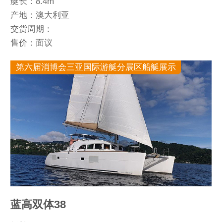
艇长：8.4m
产地：澳大利亚
交货周期：
售价：面议
第六届消博会三亚国际游艇分展区船艇展示
蓝高双体38