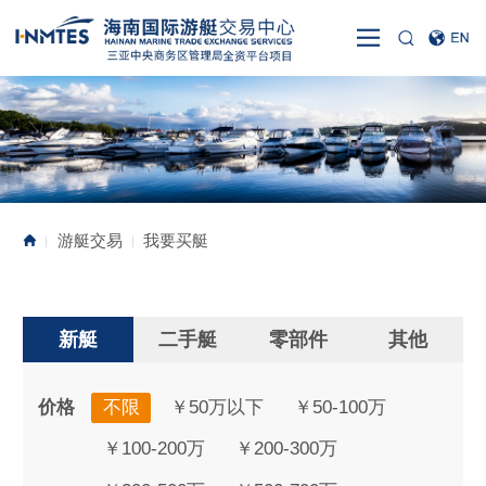
游艇交易
我要买艇
|
|
新艇
二手艇
零部件
其他
价格
不限
￥50万以下
￥50-100万
￥100-200万
￥200-300万