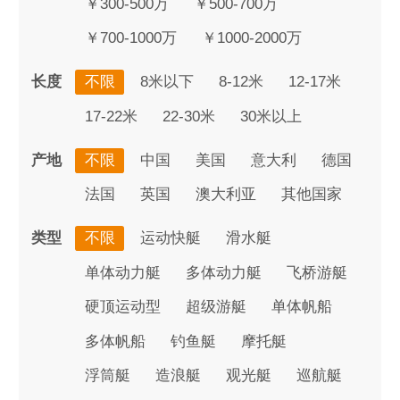
￥300-500万
￥500-700万
￥700-1000万
￥1000-2000万
长度
不限
8米以下
8-12米
12-17米
17-22米
22-30米
30米以上
产地
不限
中国
美国
意大利
德国
法国
英国
澳大利亚
其他国家
类型
不限
运动快艇
滑水艇
单体动力艇
多体动力艇
飞桥游艇
硬顶运动型
超级游艇
单体帆船
多体帆船
钓鱼艇
摩托艇
浮筒艇
造浪艇
观光艇
巡航艇