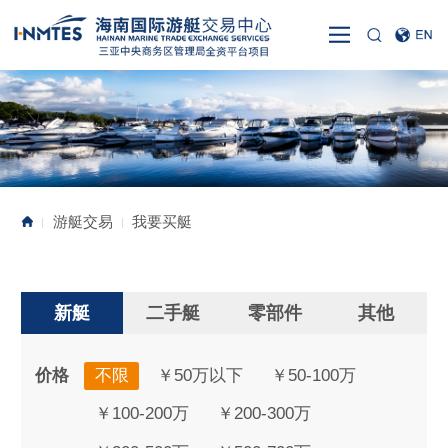
游艇交易
我要买艇
|
|
新艇
二手艇
零部件
其他
价格
不限
￥50万以下
￥50-100万
￥100-200万
￥200-300万