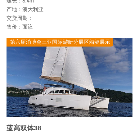
艇长：8.4m
产地：澳大利亚
交货周期：
售价：面议
第六届消博会三亚国际游艇分展区船艇展示
蓝高双体38