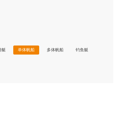
游艇
单体帆船
多体帆船
钓鱼艇