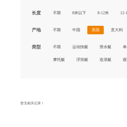
长度
不限
8米以下
8-12米
12-
产地
不限
中国
美国
意大利
类型
不限
运动快艇
滑水艇
单
摩托艇
浮筒艇
造浪艇
观
暂无相关记录！