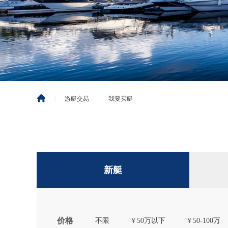
|
游艇交易
|
我要买艇
新艇
价格
不限
￥50万以下
￥50-100万