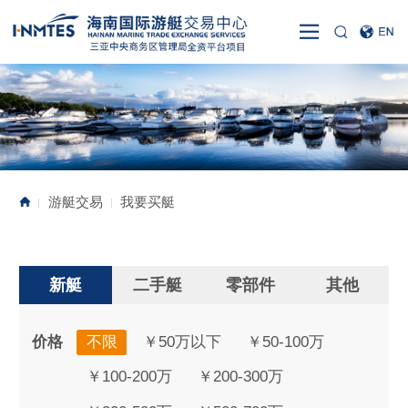
游艇交易
我要买艇
|
|
新艇
二手艇
零部件
其他
价格
不限
￥50万以下
￥50-100万
￥100-200万
￥200-300万