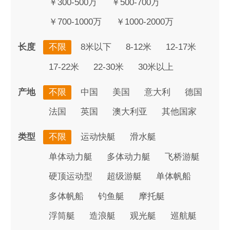
￥300-500万
￥500-700万
￥700-1000万
￥1000-2000万
长度
不限
8米以下
8-12米
12-17米
17-22米
22-30米
30米以上
产地
不限
中国
美国
意大利
德国
法国
英国
澳大利亚
其他国家
类型
不限
运动快艇
滑水艇
单体动力艇
多体动力艇
飞桥游艇
硬顶运动型
超级游艇
单体帆船
多体帆船
钓鱼艇
摩托艇
浮筒艇
造浪艇
观光艇
巡航艇