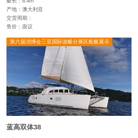
艇长：8.4m
产地：澳大利亚
交货周期：
售价：面议
第六届消博会三亚国际游艇分展区船艇展示
蓝高双体38