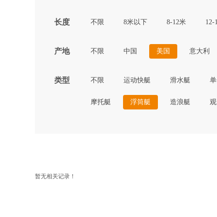
长度
不限
8米以下
8-12米
12-
产地
不限
中国
美国
意大利
类型
不限
运动快艇
滑水艇
单
摩托艇
浮筒艇
造浪艇
观
暂无相关记录！