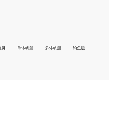
游艇
单体帆船
多体帆船
钓鱼艇