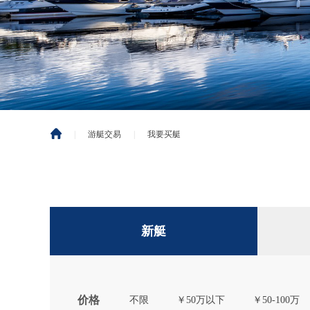
|
游艇交易
|
我要买艇
新艇
价格
不限
￥50万以下
￥50-100万