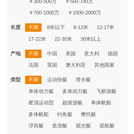
￥300-500万
￥500-700万
￥700-1000万
￥1000-2000万
长度
不限
8米以下
8-12米
12-17米
17-22米
22-30米
30米以上
产地
不限
中国
美国
意大利
德国
法国
英国
澳大利亚
其他国家
类型
不限
运动快艇
滑水艇
单体动力艇
多体动力艇
飞桥游艇
硬顶运动型
超级游艇
单体帆船
多体帆船
钓鱼艇
摩托艇
浮筒艇
造浪艇
观光艇
巡航艇