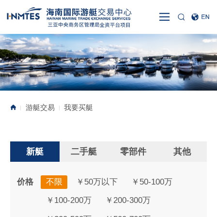
游艇交易
我要买艇
|
|
新艇
二手艇
零部件
其他
价格
不限
￥50万以下
￥50-100万
￥100-200万
￥200-300万