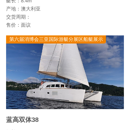
艇长：8.4m
产地：澳大利亚
交货周期：
售价：面议
第六届消博会三亚国际游艇分展区船艇展示
蓝高双体38