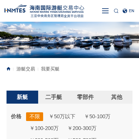
游艇交易
我要买艇
|
|
新艇
二手艇
零部件
其他
价格
不限
￥50万以下
￥50-100万
￥100-200万
￥200-300万