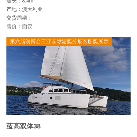
艇长：8.4m
产地：澳大利亚
交货周期：
售价：面议
第六届消博会三亚国际游艇分展区船艇展示
蓝高双体38