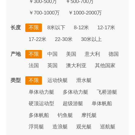
￥300-500万
￥500-700万
￥700-1000万
￥1000-2000万
长度
不限
8米以下
8-12米
12-17米
17-22米
22-30米
30米以上
产地
不限
中国
美国
意大利
德国
法国
英国
澳大利亚
其他国家
类型
不限
运动快艇
滑水艇
单体动力艇
多体动力艇
飞桥游艇
硬顶运动型
超级游艇
单体帆船
多体帆船
钓鱼艇
摩托艇
浮筒艇
造浪艇
观光艇
巡航艇