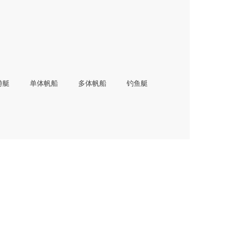
游艇
单体帆船
多体帆船
钓鱼艇