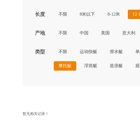
长度
不限
8米以下
8-12米
12-
产地
不限
中国
美国
意大利
类型
不限
运动快艇
滑水艇
单
摩托艇
浮筒艇
造浪艇
观
暂无相关记录！