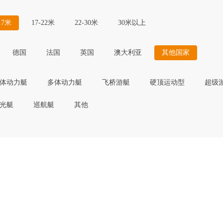
17米
17-22米
22-30米
30米以上
德国
法国
英国
澳大利亚
其他国家
体动力艇
多体动力艇
飞桥游艇
硬顶运动型
超级
光艇
巡航艇
其他