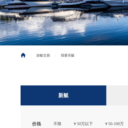
|
游艇交易
|
我要买艇
新艇
价格
不限
￥50万以下
￥50-100万