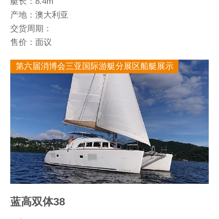
艇长：8.4m
产地：澳大利亚
交货周期：
售价：面议
第六届消博会三亚国际游艇分展区船艇展示
蓝高双体38