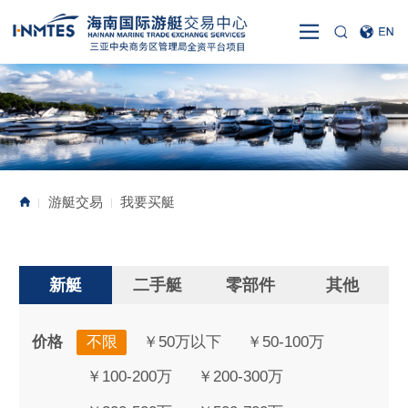
游艇交易
我要买艇
|
|
新艇
二手艇
零部件
其他
价格
不限
￥50万以下
￥50-100万
￥100-200万
￥200-300万