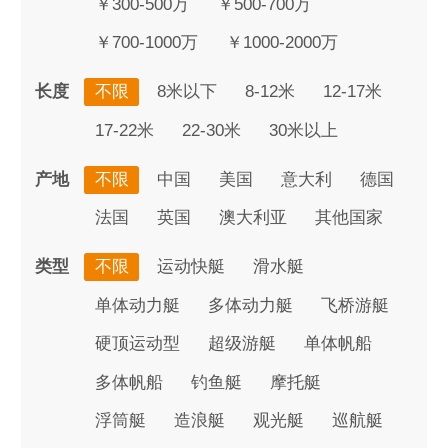
￥300-500万
￥500-700万
￥700-1000万
￥1000-2000万
长度
不限
8米以下
8-12米
12-17米
17-22米
22-30米
30米以上
产地
不限
中国
美国
意大利
德国
法国
英国
澳大利亚
其他国家
类型
不限
运动快艇
滑水艇
单体动力艇
多体动力艇
飞桥游艇
硬顶运动型
超级游艇
单体帆船
多体帆船
钓鱼艇
摩托艇
浮筒艇
造浪艇
观光艇
巡航艇