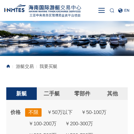
游艇交易
我要买艇
|
|
新艇
二手艇
零部件
其他
价格
不限
￥50万以下
￥50-100万
￥100-200万
￥200-300万