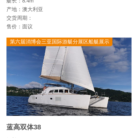
艇长：8.4m
产地：澳大利亚
交货周期：
售价：面议
第六届消博会三亚国际游艇分展区船艇展示
蓝高双体38