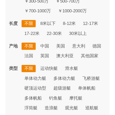
￥300-500万
￥500-700万
￥700-1000万
￥1000-2000万
长度
不限
8米以下
8-12米
12-17米
17-22米
22-30米
30米以上
产地
不限
中国
美国
意大利
德国
法国
英国
澳大利亚
其他国家
类型
不限
运动快艇
滑水艇
单体动力艇
多体动力艇
飞桥游艇
硬顶运动型
超级游艇
单体帆船
多体帆船
钓鱼艇
摩托艇
浮筒艇
造浪艇
观光艇
巡航艇