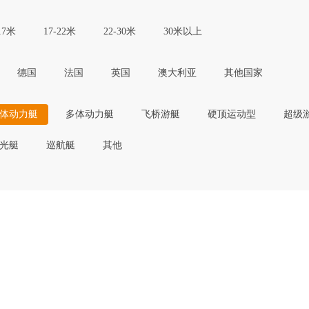
17米
17-22米
22-30米
30米以上
德国
法国
英国
澳大利亚
其他国家
体动力艇
多体动力艇
飞桥游艇
硬顶运动型
超级
光艇
巡航艇
其他