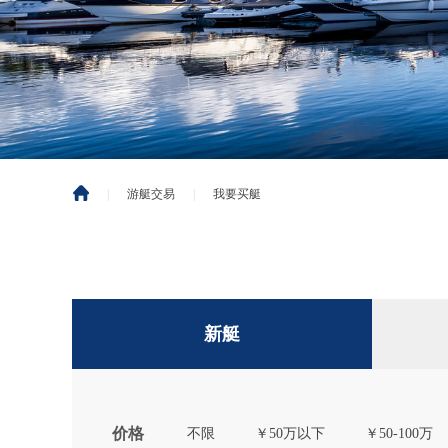
|
游艇交易
|
我要买艇
新艇
价格
不限
￥50万以下
￥50-100万