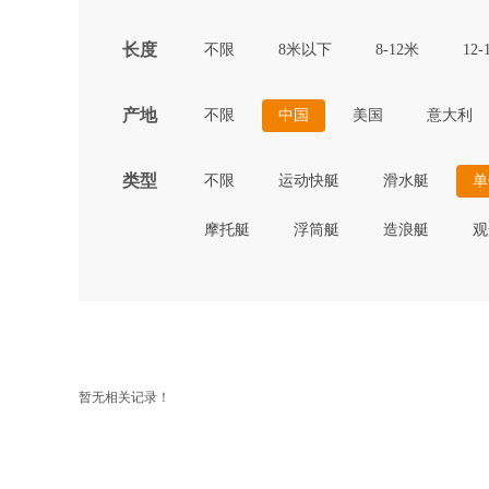
长度
不限
8米以下
8-12米
12-
产地
不限
中国
美国
意大利
类型
不限
运动快艇
滑水艇
单
摩托艇
浮筒艇
造浪艇
观
暂无相关记录！