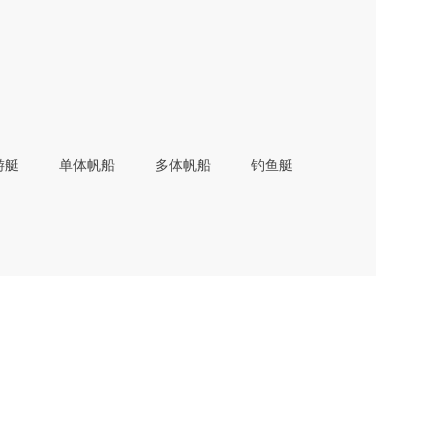
游艇
单体帆船
多体帆船
钓鱼艇