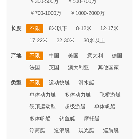
￥300-500万
￥500-700万
￥700-1000万
￥1000-2000万
长度
不限
8米以下
8-12米
12-17米
17-22米
22-30米
30米以上
产地
不限
中国
美国
意大利
德国
法国
英国
澳大利亚
其他国家
类型
不限
运动快艇
滑水艇
单体动力艇
多体动力艇
飞桥游艇
硬顶运动型
超级游艇
单体帆船
多体帆船
钓鱼艇
摩托艇
浮筒艇
造浪艇
观光艇
巡航艇