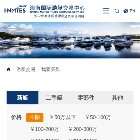
游艇交易
我要买艇
|
|
新艇
二手艇
零部件
其他
价格
不限
￥50万以下
￥50-100万
￥100-200万
￥200-300万