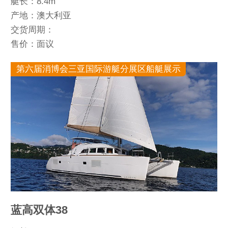
艇长：8.4m
产地：澳大利亚
交货周期：
售价：面议
第六届消博会三亚国际游艇分展区船艇展示
蓝高双体38