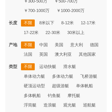
￥300-500万
￥500-700万
￥700-1000万
￥1000-2000万
长度
不限
8米以下
8-12米
12-17米
17-22米
22-30米
30米以上
产地
不限
中国
美国
意大利
德国
法国
英国
澳大利亚
其他国家
类型
不限
运动快艇
滑水艇
单体动力艇
多体动力艇
飞桥游艇
硬顶运动型
超级游艇
单体帆船
多体帆船
钓鱼艇
摩托艇
浮筒艇
造浪艇
观光艇
巡航艇