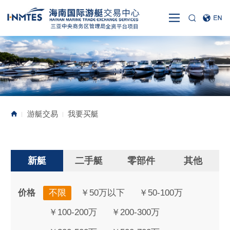
游艇交易
我要买艇
|
|
新艇
二手艇
零部件
其他
价格
不限
￥50万以下
￥50-100万
￥100-200万
￥200-300万