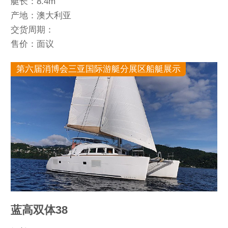
艇长：8.4m
产地：澳大利亚
交货周期：
售价：面议
第六届消博会三亚国际游艇分展区船艇展示
蓝高双体38