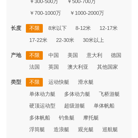
￥300-500万
￥500-700万
￥700-1000万
￥1000-2000万
长度
不限
8米以下
8-12米
12-17米
17-22米
22-30米
30米以上
产地
不限
中国
美国
意大利
德国
法国
英国
澳大利亚
其他国家
类型
不限
运动快艇
滑水艇
单体动力艇
多体动力艇
飞桥游艇
硬顶运动型
超级游艇
单体帆船
多体帆船
钓鱼艇
摩托艇
浮筒艇
造浪艇
观光艇
巡航艇