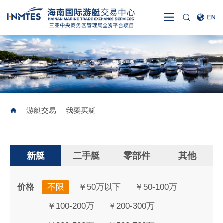
游艇交易
我要买艇
|
|
新艇
二手艇
零部件
其他
价格
不限
￥50万以下
￥50-100万
￥100-200万
￥200-300万