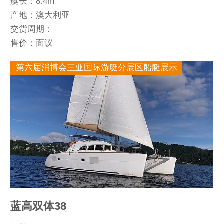
艇长：8.4m
产地：澳大利亚
交货周期：
售价：面议
第六届消博会三亚国际游艇分展区船艇展示
蓝高双体38