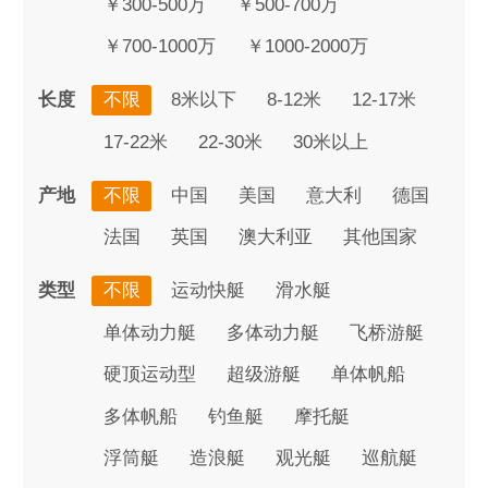
￥300-500万
￥500-700万
￥700-1000万
￥1000-2000万
长度
不限
8米以下
8-12米
12-17米
17-22米
22-30米
30米以上
产地
不限
中国
美国
意大利
德国
法国
英国
澳大利亚
其他国家
类型
不限
运动快艇
滑水艇
单体动力艇
多体动力艇
飞桥游艇
硬顶运动型
超级游艇
单体帆船
多体帆船
钓鱼艇
摩托艇
浮筒艇
造浪艇
观光艇
巡航艇