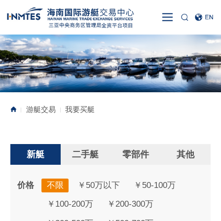
游艇交易
我要买艇
|
|
新艇
二手艇
零部件
其他
价格
不限
￥50万以下
￥50-100万
￥100-200万
￥200-300万