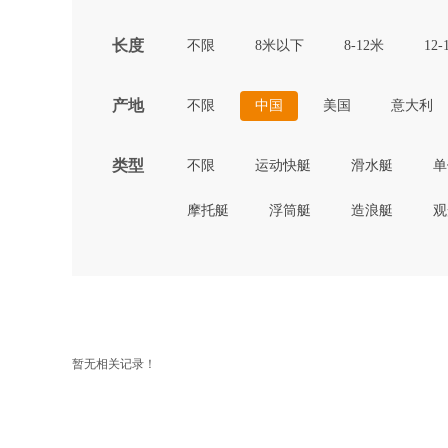
长度
不限
8米以下
8-12米
12-
产地
不限
中国
美国
意大利
类型
不限
运动快艇
滑水艇
单
摩托艇
浮筒艇
造浪艇
观
暂无相关记录！