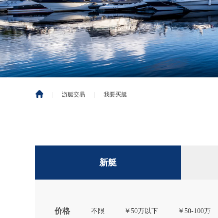
|
游艇交易
|
我要买艇
新艇
价格
不限
￥50万以下
￥50-100万