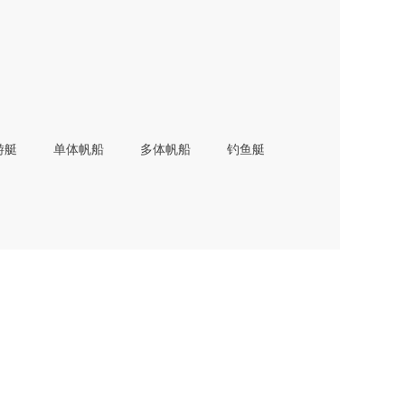
游艇
单体帆船
多体帆船
钓鱼艇