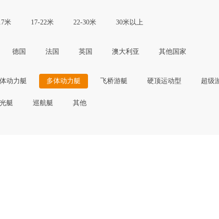
17米
17-22米
22-30米
30米以上
德国
法国
英国
澳大利亚
其他国家
体动力艇
多体动力艇
飞桥游艇
硬顶运动型
超级
光艇
巡航艇
其他