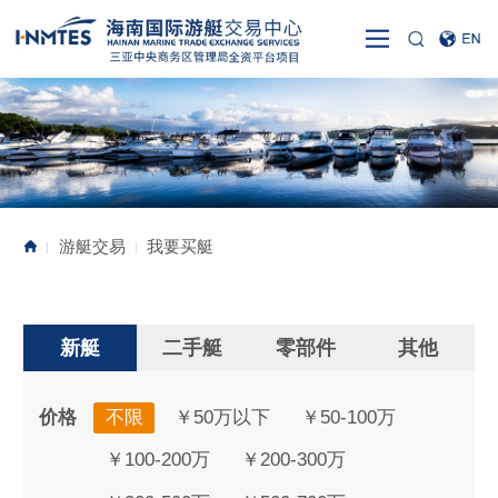
游艇交易
我要买艇
|
|
新艇
二手艇
零部件
其他
价格
不限
￥50万以下
￥50-100万
￥100-200万
￥200-300万