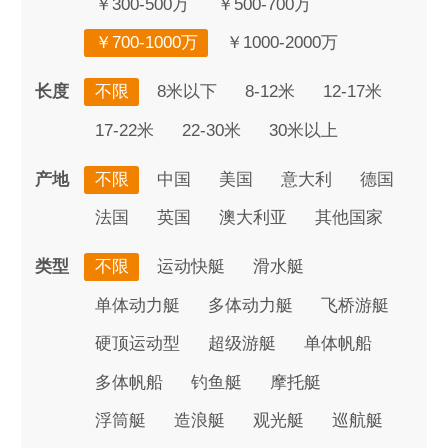
￥300-500万
￥500-700万
￥700-1000万
￥1000-2000万
长度
不限
8米以下
8-12米
12-17米
17-22米
22-30米
30米以上
产地
不限
中国
美国
意大利
德国
法国
英国
澳大利亚
其他国家
类型
不限
运动快艇
滑水艇
单体动力艇
多体动力艇
飞桥游艇
硬顶运动型
超级游艇
单体帆船
多体帆船
钓鱼艇
摩托艇
浮筒艇
造浪艇
观光艇
巡航艇