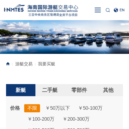
游艇交易
我要买艇
|
|
新艇
二手艇
零部件
其他
价格
不限
￥50万以下
￥50-100万
￥100-200万
￥200-300万