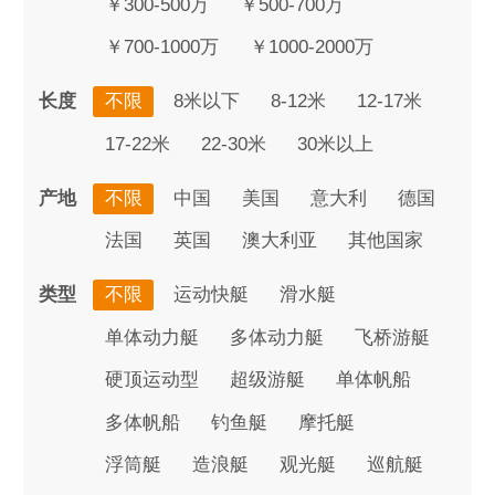
￥300-500万
￥500-700万
￥700-1000万
￥1000-2000万
长度
不限
8米以下
8-12米
12-17米
17-22米
22-30米
30米以上
产地
不限
中国
美国
意大利
德国
法国
英国
澳大利亚
其他国家
类型
不限
运动快艇
滑水艇
单体动力艇
多体动力艇
飞桥游艇
硬顶运动型
超级游艇
单体帆船
多体帆船
钓鱼艇
摩托艇
浮筒艇
造浪艇
观光艇
巡航艇