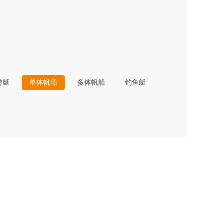
游艇
单体帆船
多体帆船
钓鱼艇