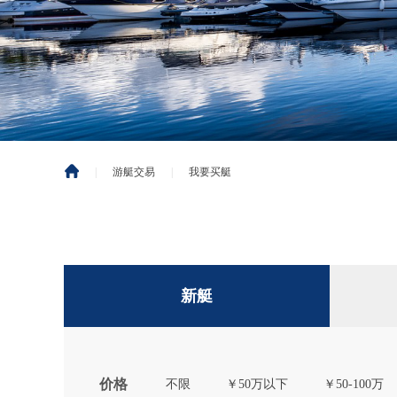
|
游艇交易
|
我要买艇
新艇
价格
不限
￥50万以下
￥50-100万