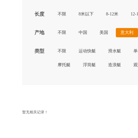
长度
不限
8米以下
8-12米
12-
产地
不限
中国
美国
意大利
类型
不限
运动快艇
滑水艇
单
摩托艇
浮筒艇
造浪艇
观
暂无相关记录！