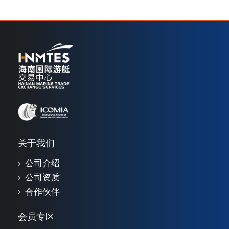
官方已评估
官方已评估
水上休闲娱乐船：鲨鱼艇和海豚艇
埃安
官方已评估
官方已评估
关于我们
宝驰9号
宝驰10号
公司介绍
官方已评估
官方已评估
公司资质
合作伙伴
会员专区