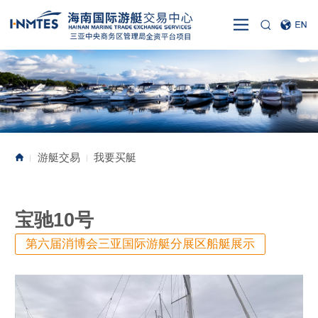
游艇交易
我要买艇
|
|
宝驰10号
第六届消博会三亚国际游艇分展区船艇展示