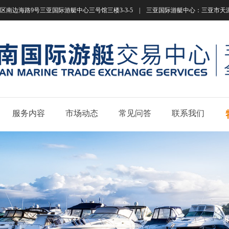
南边海路9号三亚国际游艇中心三号馆三楼3-3-5 | 三亚国际游艇中心：三亚市天涯区南边海路
服务内容
市场动态
常见问答
联系我们