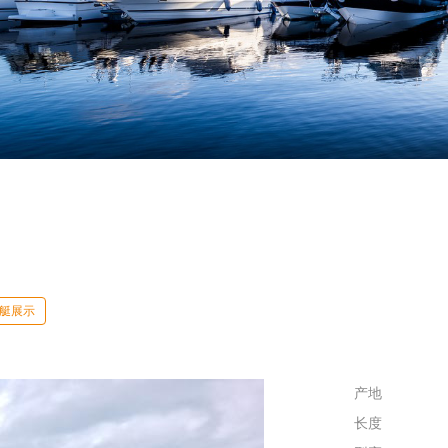
艇展示
产地
长度