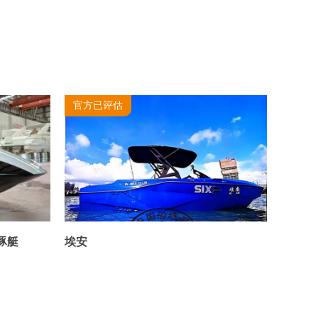
官方已评估
官方
豚艇
埃安
宝驰9