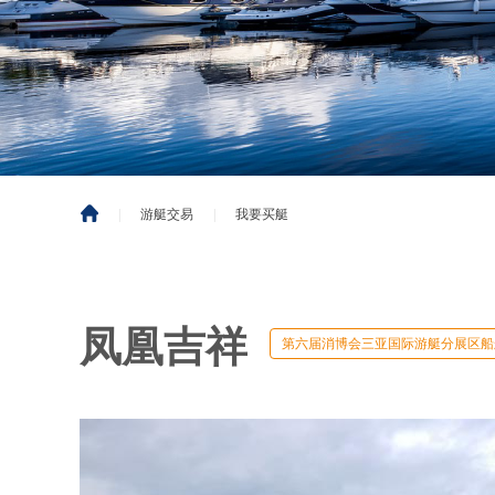
|
游艇交易
|
我要买艇
凤凰吉祥
第六届消博会三亚国际游艇分展区船