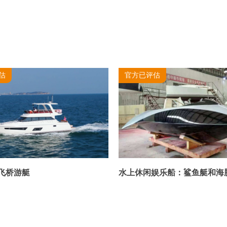
估
官方已评估
5飞桥游艇
水上休闲娱乐船：鲨鱼艇和海