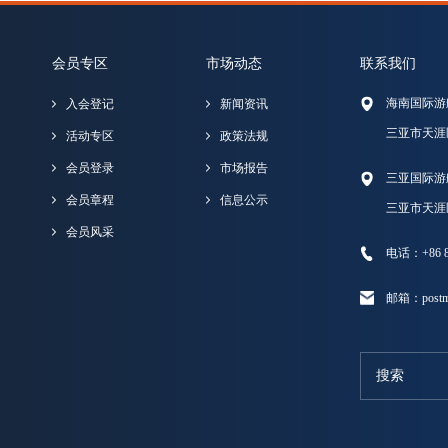
会员专区
市场动态
联系我们
海南国际游
入会登记
新闻资讯
三亚市天涯
活动专区
政策法规
会员登录
市场报告
三亚国际游
会员章程
信息公示
三亚市天涯
会员风采
电话：+86 89
邮箱：postma