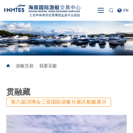
游艇交易
我要买艇
|
|
贯融藏
第六届消博会三亚国际游艇分展区船艇展示