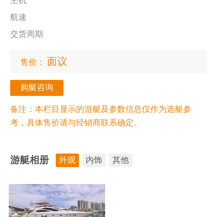
主机
航速
交货周期
面议
售价：
购艇咨询
备注：本栏目显示的游艇及参数信息仅作为选艇参
考，具体售价请与经销商联系确定。
游艇相册
外观
内饰
其他