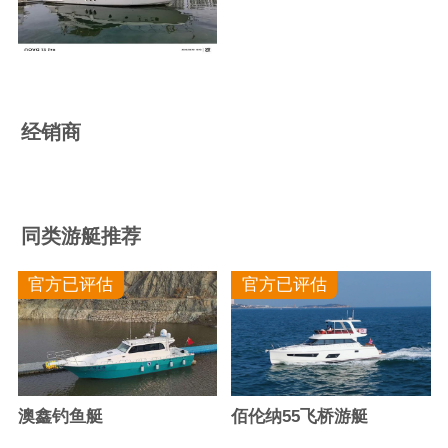
经销商
同类游艇推荐
官方已评估
官方已评估
澳鑫钓鱼艇
佰伦纳55飞桥游艇