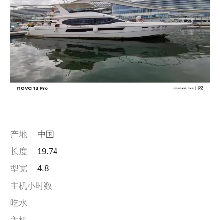
产地
中国
长度
19.74
型宽
4.8
主机小时数
吃水