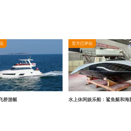
估
官方已评估
5飞桥游艇
水上休闲娱乐船：鲨鱼艇和海