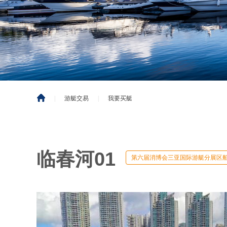
|
游艇交易
|
我要买艇
临春河01
第六届消博会三亚国际游艇分展区