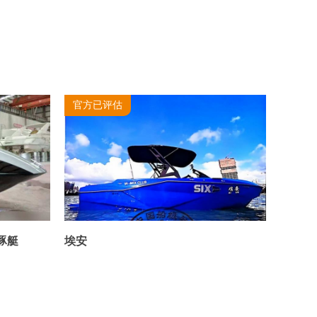
官方已评估
官方
豚艇
埃安
宝驰9