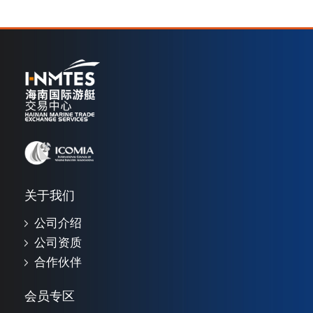
官方已评估
官方已评估
水上休闲娱乐船：鲨鱼艇和海豚艇
埃安
官方已评估
官方已评估
关于我们
宝驰9号
宝驰10号
公司介绍
官方已评估
官方已评估
公司资质
合作伙伴
会员专区