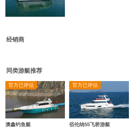
经销商
同类游艇推荐
官方已评估
官方已评估
澳鑫钓鱼艇
佰伦纳55飞桥游艇