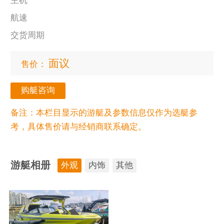
主机
航速
交货周期
面议
售价：
购艇咨询
备注：本栏目显示的游艇及参数信息仅作为选艇参
考，具体售价请与经销商联系确定。
游艇相册
外观
内饰
其他