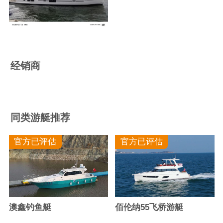
经销商
同类游艇推荐
官方已评估
官方已评估
澳鑫钓鱼艇
佰伦纳55飞桥游艇