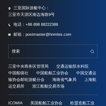
三亚国际游艇中心：
三亚市天涯区南边海路9号
电话：+86 898 88222388
邮箱：postmaster@hnmtes.com
三亚中央商务区管理局
交通运输部水科院
中国船级社
中国船舶工业协会
中国交通运
输协会邮轮游艇分会
海南省气象局
上海航
运交易所
浙江船舶交易市场
ICOMIA
美国船舶工业协会
欧盟造船工业