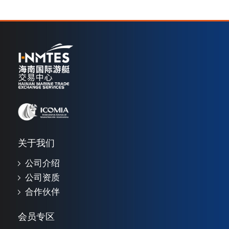
官方已评估
官方已评估
水上休闲娱乐船：鲨鱼艇和海豚艇
埃安
官方已评估
官方已评估
关于我们
宝驰9号
宝驰10号
公司介绍
官方已评估
官方已评估
公司资质
合作伙伴
会员专区