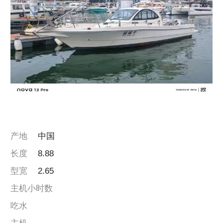
产地
中国
长度
8.88
型宽
2.65
主机小时数
吃水