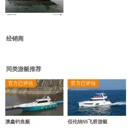
经销商
同类游艇推荐
官方已评估
官方已评估
澳鑫钓鱼艇
佰伦纳55飞桥游艇