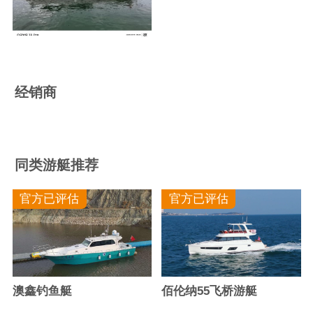
经销商
同类游艇推荐
官方已评估
官方已评估
澳鑫钓鱼艇
佰伦纳55飞桥游艇