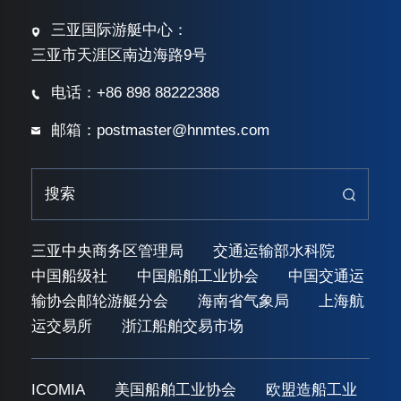
三亚国际游艇中心：
三亚市天涯区南边海路9号
电话：+86 898 88222388
邮箱：postmaster@hnmtes.com
三亚中央商务区管理局
交通运输部水科院
中国船级社
中国船舶工业协会
中国交通运
输协会邮轮游艇分会
海南省气象局
上海航
运交易所
浙江船舶交易市场
ICOMIA
美国船舶工业协会
欧盟造船工业