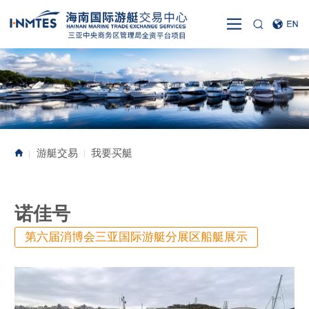
游艇交易
我要买艇
|
|
诺佳号
第六届消博会三亚国际游艇分展区船艇展示