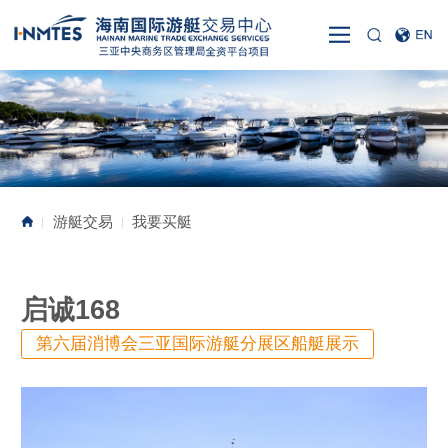
游艇交易
我要买艇
|
|
启诚168
第六届消博会三亚国际游艇分展区船艇展示