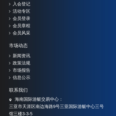
入会登记
北方易融
标点符号
活动专区
官方已评估
官方已评估
会员登录
会员章程
会员风采
市场动态
波塞冬10号
波塞冬13号
新闻资讯
政策法规
市场报告
信息公示
联系我们
海南国际游艇交易中心：
三亚市天涯区南边海路9号三亚国际游艇中心三号
馆三楼3-3-5