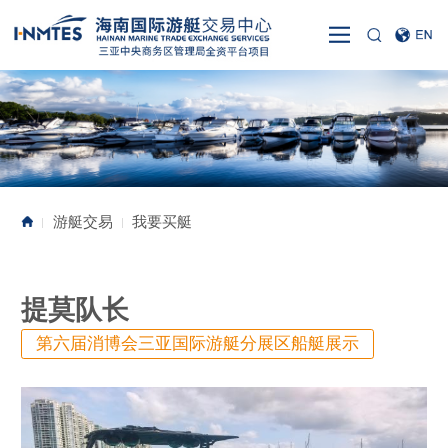
游艇交易
我要买艇
|
|
提莫队长
第六届消博会三亚国际游艇分展区船艇展示