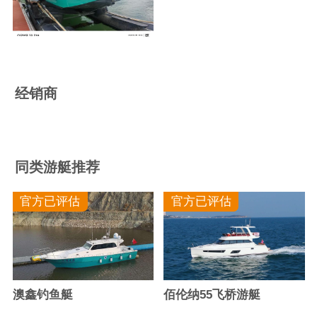
经销商
同类游艇推荐
官方已评估
官方已评估
澳鑫钓鱼艇
佰伦纳55飞桥游艇