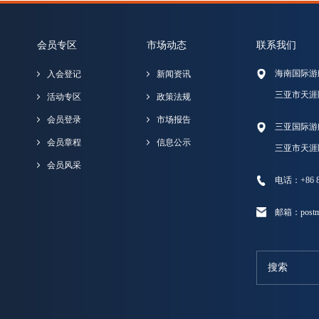
会员专区
市场动态
联系我们
海南国际游
入会登记
新闻资讯
三亚市天涯
活动专区
政策法规
会员登录
市场报告
三亚国际游
会员章程
信息公示
三亚市天涯
会员风采
电话：+86 89
邮箱：postma